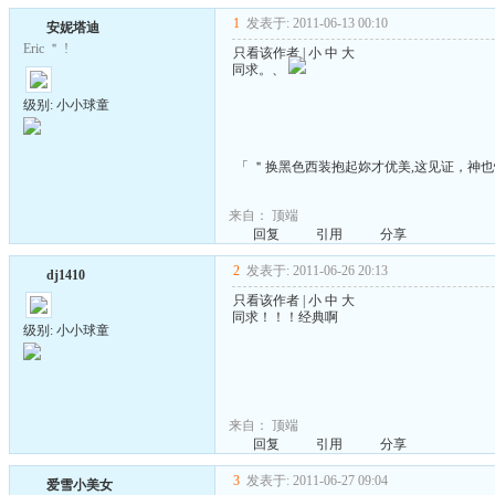
1
发表于: 2011-06-13 00:10
安妮塔迪
Eric ＂ !
只看该作者
|
小
中
大
同求。、
级别: 小小球童
「 ＂换黑色西装抱起妳才优美,这见证，神也惊喜
来自：
顶端
回复
引用
分享
2
发表于: 2011-06-26 20:13
dj1410
只看该作者
|
小
中
大
同求！！！经典啊
级别: 小小球童
来自：
顶端
回复
引用
分享
3
发表于: 2011-06-27 09:04
爱雪小美女