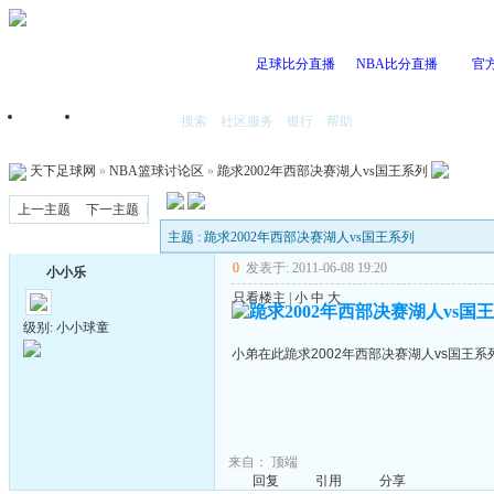
足球比分直播
NBA比分直播
官
搜索
社区服务
银行
帮助
首页
我的空间
天下足球网
»
NBA篮球讨论区
»
跪求2002年西部决赛湖人vs国王系列
上一主题
下一主题
主题 : 跪求2002年西部决赛湖人vs国王系列
0
发表于: 2011-06-08 19:20
小小乐
只看楼主
|
小
中
大
跪求2002年西部决赛湖人vs国
级别: 小小球童
小弟在此跪求2002年西部决赛湖人vs国王系
来自：
顶端
回复
引用
分享