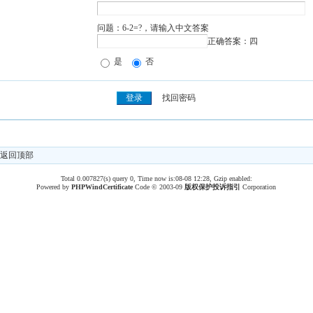
问题：6-2=?，请输入中文答案
正确答案：四
是
否
找回密码
返回顶部
Total 0.007827(s) query 0, Time now is:08-08 12:28, Gzip enabled:
Powered by
PHPWind
Certificate
Code © 2003-09
版权保护投诉指引
Corporation