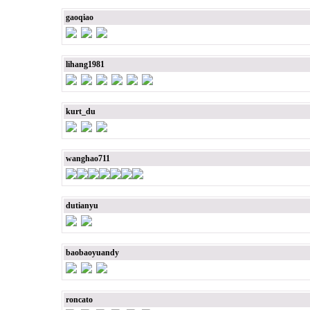
gaoqiao
lihang1981
kurt_du
wanghao711
dutianyu
baobaoyuandy
roncato