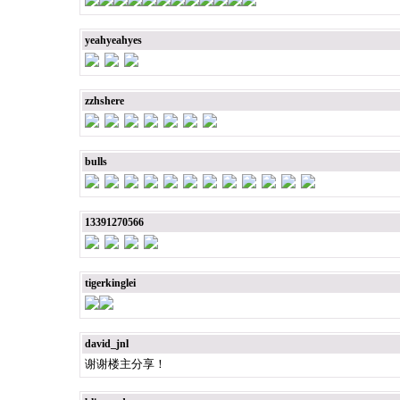
yeahyeahyes
zzhshere
bulls
13391270566
tigerkinglei
david_jnl
谢谢楼主分享！