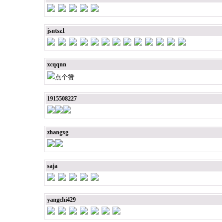
jsntsz1
xcqqnn
点个赞
1915508227
zhangxg
saja
yangchi429