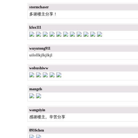
stormchaser
多谢楼主分享！
kfox111
wuyutong911
uilollkjlkjlkjl
wobushiww
mangels
wangziyin
感谢楼主。辛苦分享
0916chen