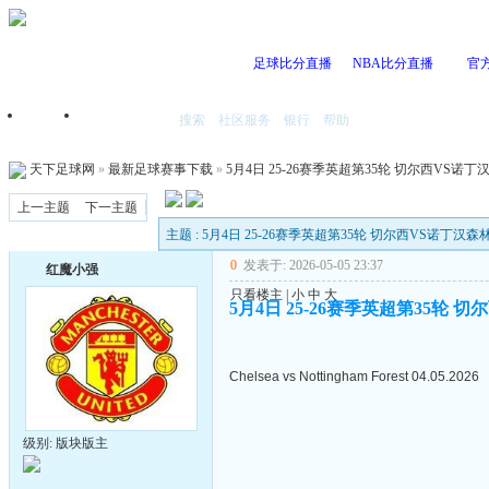
足球比分直播
NBA比分直播
官
搜索
社区服务
银行
帮助
首页
我的空间
天下足球网
»
最新足球赛事下载
»
5月4日 25-26赛季英超第35轮 切尔西VS诺丁汉森
上一主题
下一主题
主题 : 5月4日 25-26赛季英超第35轮 切尔西VS诺丁汉森林 
0
发表于: 2026-05-05 23:37
红魔小强
只看楼主
|
小
中
大
5月4日 25-26赛季英超第35轮 切
Chelsea vs Nottingham Forest 04.05.2026
级别: 版块版主