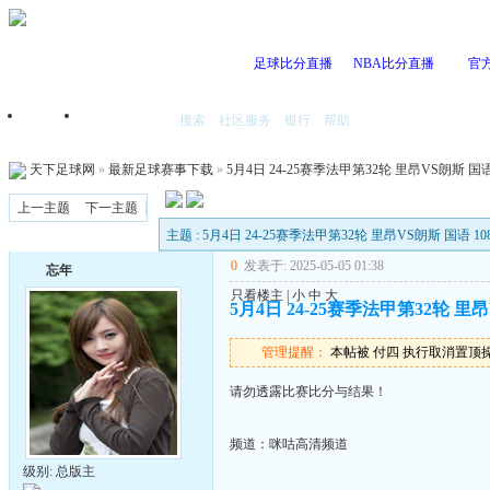
足球比分直播
NBA比分直播
官
搜索
社区服务
银行
帮助
首页
我的空间
天下足球网
»
最新足球赛事下载
»
5月4日 24-25赛季法甲第32轮 里昂VS朗斯 国语 1
上一主题
下一主题
主题 : 5月4日 24-25赛季法甲第32轮 里昂VS朗斯 国语 108
0
发表于: 2025-05-05 01:38
忘年
只看楼主
|
小
中
大
5月4日 24-25赛季法甲第32轮 里昂V
管理提醒：
本帖被 付四 执行取消置顶操作(2
请勿透露比赛比分与结果！
频道：咪咕高清频道
级别: 总版主