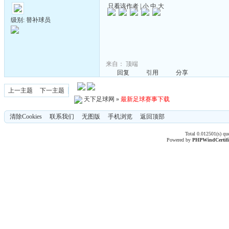
只看该作者
|
小
中
大
级别: 替补球员
来自：
顶端
回复
引用
分享
上一主题
下一主题
天下足球网
»
最新足球赛事下载
清除Cookies
联系我们
无图版
手机浏览
返回顶部
Total 0.012501(s) qu
Powered by
PHPWind
Certif