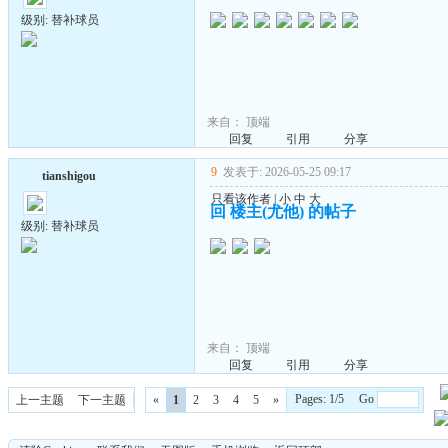
级别: 替补球员
来自：
顶端
回复
引用
分享
9
发表于: 2026-05-25 09:17
tianshigou
只看该作者
|
小
中
大
回 楼主(尤他) 的帖子
级别: 替补球员
来自：
顶端
回复
引用
分享
Pages: 1/5 Go
上一主题
下一主题
«
1
2
3
4
5
»