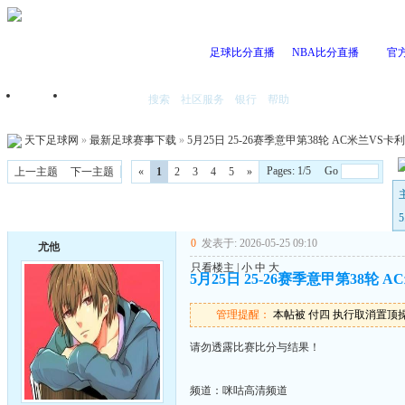
足球比分直播
NBA比分直播
官
搜索
社区服务
银行
帮助
首页
我的空间
天下足球网
»
最新足球赛事下载
»
5月25日 25-26赛季意甲第38轮 AC米兰VS卡利亚
Pages: 1/5 Go
上一主题
下一主题
«
1
2
3
4
5
»
0
发表于: 2026-05-25 09:10
尤他
只看楼主
|
小
中
大
5月25日 25-26赛季意甲第38轮 A
管理提醒：
本帖被 付四 执行取消置顶操作(2
请勿透露比赛比分与结果！
频道：咪咕高清频道