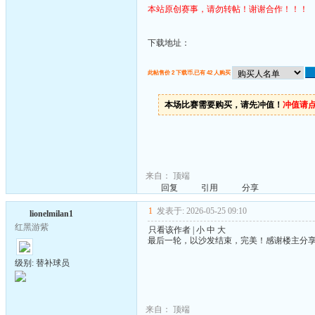
本站原创赛事，请勿转帖！谢谢合作！！！
下载地址：
此帖售价 2 下载币,已有 42 人购买
本场比赛需要购买，请先冲值！
冲值请
来自：
顶端
回复
引用
分享
1
发表于: 2026-05-25 09:10
lionelmilan1
红黑游紫
只看该作者
|
小
中
大
最后一轮，以沙发结束，完美！感谢楼主分
级别: 替补球员
来自：
顶端